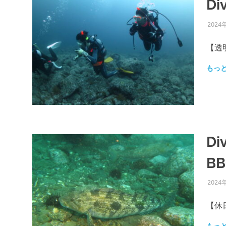
D
2024
【透
もっ
D
B
2024
【休