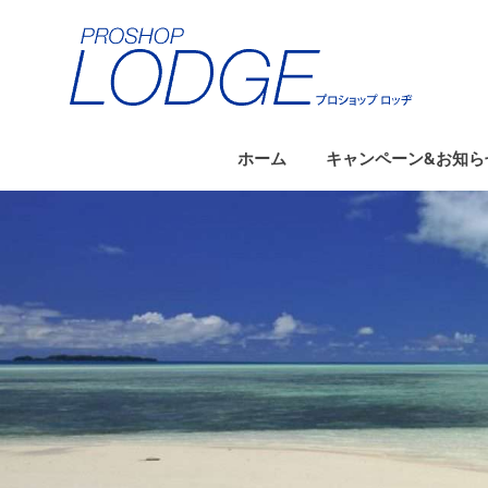
コ
ン
テ
ン
ツ
へ
ホーム
キャンペーン&お知ら
ス
キ
ッ
プ