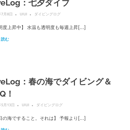
iveLog：七夕ダイブ
年7月8日
UIUI
ダイビングログ
明度上昇中】 水温も透明度も毎週上昇[…]
と読む
iveLog：春の海でダイビング＆
BQ！
年5月13日
UIUI
ダイビングログ
日の海ですること。それは】 予報より[…]