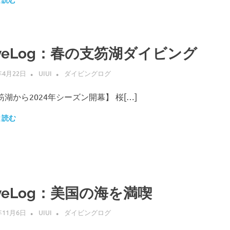
と読む
iveLog：春の支笏湖ダイビング
年4月22日
UIUI
ダイビングログ
笏湖から2024年シーズン開幕】 桜[…]
と読む
iveLog：美国の海を満喫
年11月6日
UIUI
ダイビングログ