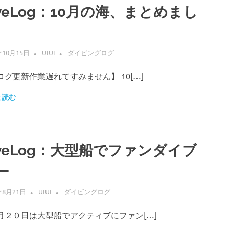
iveLog：10月の海、まとめまし
年10月15日
UIUI
ダイビングログ
ログ更新作業遅れてすみません】 10[…]
と読む
iveLog：大型船でファンダイブ
ー
年8月21日
UIUI
ダイビングログ
月２０日は大型船でアクティブにファン[…]