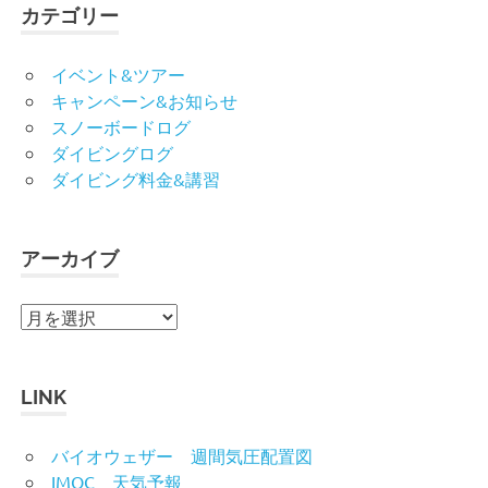
カテゴリー
イベント&ツアー
キャンペーン&お知らせ
スノーボードログ
ダイビングログ
ダイビング料金&講習
アーカイブ
ア
ー
カ
イ
LINK
ブ
バイオウェザー 週間気圧配置図
IMOC 天気予報