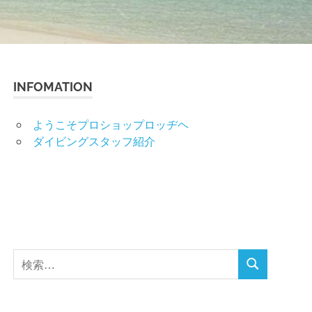
INFOMATION
ようこそプロショップロッヂヘ
ダイビングスタッフ紹介
検
検
索
索
対
象: