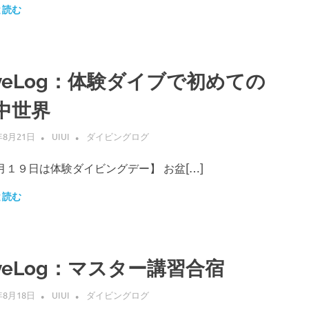
と読む
iveLog：体験ダイブで初めての
中世界
年8月21日
UIUI
ダイビングログ
月１９日は体験ダイビングデー】 お盆[…]
と読む
iveLog：マスター講習合宿
年8月18日
UIUI
ダイビングログ