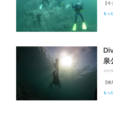
【今
もっ
D
泉
2023
【積
もっ