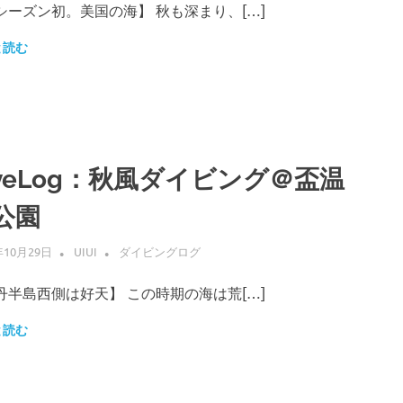
シーズン初。美国の海】 秋も深まり、[…]
と読む
iveLog：秋風ダイビング＠盃温
公園
年10月29日
UIUI
ダイビングログ
丹半島西側は好天】 この時期の海は荒[…]
と読む