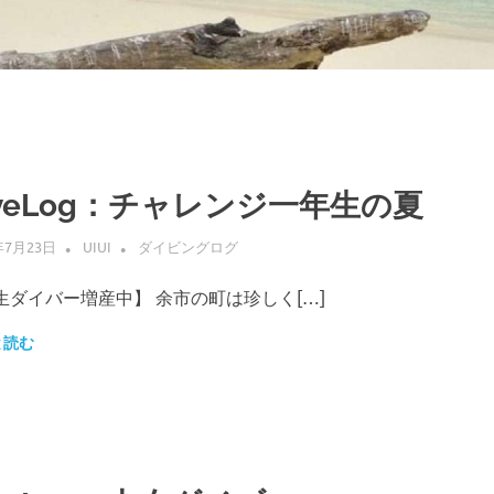
iveLog：チャレンジ一年生の夏
年7月23日
UIUI
ダイビングログ
生ダイバー増産中】 余市の町は珍しく[…]
と読む