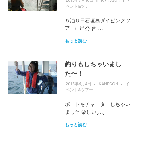
ベント&ツアー
５泊６日石垣島ダイビングツ
アーに出発 台[…]
もっと読む
釣りもしちゃいまし
た〜！
2015年6月4日
KANEGON
イ
ベント&ツアー
ボートをチャーターしちゃい
ました 楽しい[…]
もっと読む