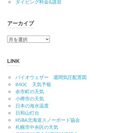
ダイビング料金&講習
アーカイブ
ア
ー
カ
イ
LINK
ブ
バイオウェザー 週間気圧配置図
IMOC 天気予報
余市町の天気
小樽市の天気
日本の海水温度
日和山灯台
HSBA北海道スノーボード協会
札幌市中央区の天気