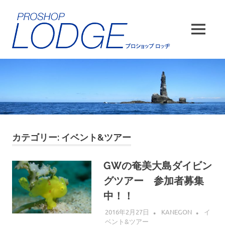
コ
ン
テ
MENU
ン
ツ
へ
ス
キ
ッ
プ
カテゴリー:
イベント&ツアー
GWの奄美大島ダイビン
グツアー 参加者募集
中！！
2016年2月27日
KANEGON
イ
ベント&ツアー