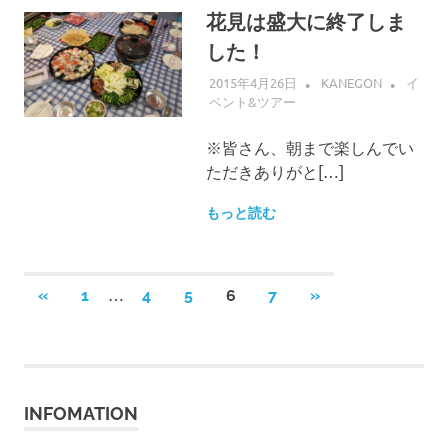
花見は盛大に終了しま
した！
2015年4月26日
KANEGON
イ
ベント&ツアー
※皆さん、朝まで楽しんでい
ただきありがと[…]
もっと読む
投
…
前
次
«
1
4
5
6
7
»
の
の
稿
記
記
事
事
の
INFOMATION
ペ