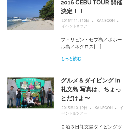
2016 CEBU TOUR 開催
決定！！
2015年11月16日
KANEGON
イベント&ツアー
フィリピン・セブ島／ボホー
ル島／ネグロス[…]
もっと読む
グルメ＆ダイビング in
礼文島 写真は、ちょっ
とだけよ〜
2015年10月9日
KANEGON
イ
ベント&ツアー
２泊３日礼文島ダイビングツ