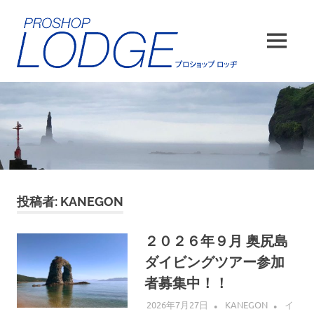
コ
ン
テ
MENU
ン
ツ
へ
ス
キ
ッ
プ
投稿者:
KANEGON
２０２６年９月 奥尻島
ダイビングツアー参加
者募集中！！
2026年7月27日
KANEGON
イ