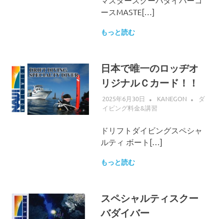
マスタースクーバダイバーコ
ースMASTE[…]
もっと読む
日本で唯一のロッヂオ
リジナルＣカード！！
2025年6月30日
KANEGON
ダ
イビング料金&講習
ドリフトダイビングスペシャ
ルティ ボート[…]
もっと読む
スペシャルティスクー
バダイバー