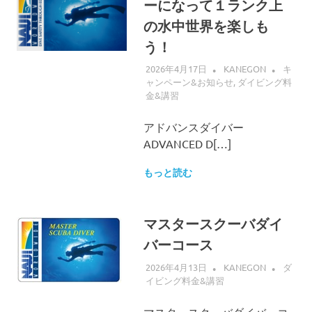
ーになって１ランク上
の水中世界を楽しも
う！
2026年4月17日
KANEGON
キ
ャンペーン&お知らせ
,
ダイビング料
金&講習
アドバンスダイバー
ADVANCED D[…]
もっと読む
マスタースクーバダイ
バーコース
2026年4月13日
KANEGON
ダ
イビング料金&講習