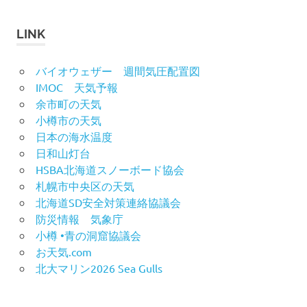
カ
イ
LINK
ブ
バイオウェザー 週間気圧配置図
IMOC 天気予報
余市町の天気
小樽市の天気
日本の海水温度
日和山灯台
HSBA北海道スノーボード協会
札幌市中央区の天気
北海道SD安全対策連絡協議会
防災情報 気象庁
小樽 •青の洞窟協議会
お天気.com
北大マリン2026 Sea Gulls