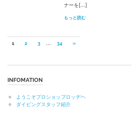
ナーを[…]
もっと読む
投
…
次
1
2
3
34
»
の
稿
記
事
の
INFOMATION
ペ
ー
ようこそプロショップロッヂヘ
ダイビングスタッフ紹介
ジ
送
り