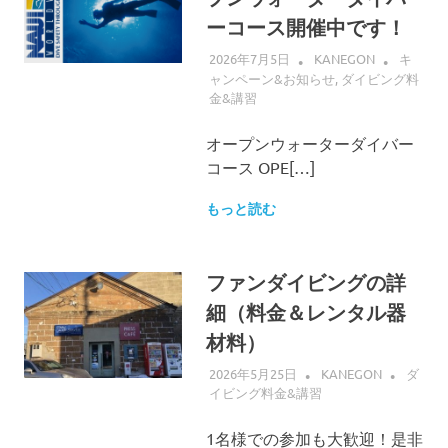
ーコース開催中です！
2026年7月5日
KANEGON
キ
ャンペーン&お知らせ
,
ダイビング料
金&講習
オープンウォーターダイバー
コース OPE[…]
もっと読む
ファンダイビングの詳
細（料金＆レンタル器
材料）
2026年5月25日
KANEGON
ダ
イビング料金&講習
1名様での参加も大歓迎！是非