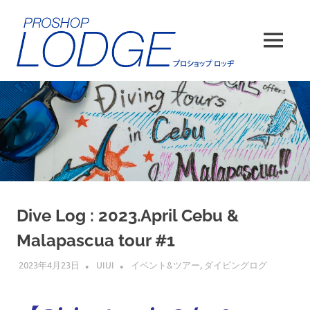
コ
ン
テ
MENU
ン
ツ
へ
ス
キ
ッ
プ
Dive Log : 2023.April Cebu &
Malapascua tour #1
2023年4月23日
UIUI
イベント&ツアー
,
ダイビングログ