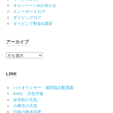
キャンペーン&お知らせ
スノーボードログ
ダイビングログ
ダイビング料金&講習
アーカイブ
ア
ー
カ
イ
LINK
ブ
バイオウェザー 週間気圧配置図
IMOC 天気予報
余市町の天気
小樽市の天気
日本の海水温度