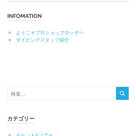
事:
ビ
INFOMATION
ゲ
ー
ようこそプロショップロッヂヘ
ダイビングスタッフ紹介
シ
ョ
ン
検
検
索
索
対
象:
カテゴリー
イベント&ツアー