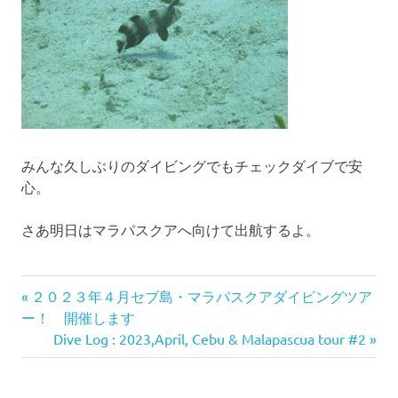
みんな久しぶりのダイビングでもチェックダイブで安
心。
さあ明日はマラパスクアへ向けて出航するよ。
前
投
２０２３年４月セブ島・マラパスクアダイビングツア
の
ー！ 開催します
稿
記
次
Dive Log : 2023,April, Cebu & Malapascua tour #2
事:
の
ナ
記