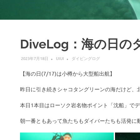
DiveLog：海の日
2023年7月18日
UIUI
ダイビングログ
【海の日(7/17)は小樽から大型船出航】
昨日に引き続きシャコタングリーンの海だけど、
本日1本目はローソク岩名物ポイント「沈船」で
朝一番ともあって魚たちもダイバーたちも活発に