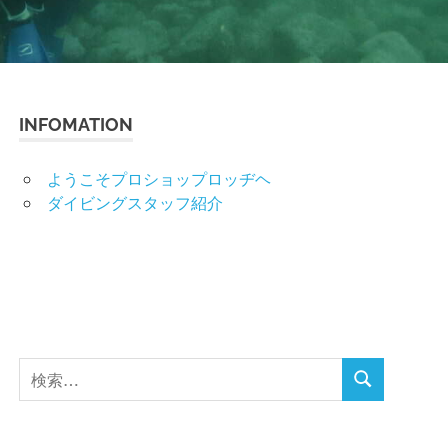
INFOMATION
ようこそプロショップロッヂヘ
ダイビングスタッフ紹介
検
検
索
索
対
象: