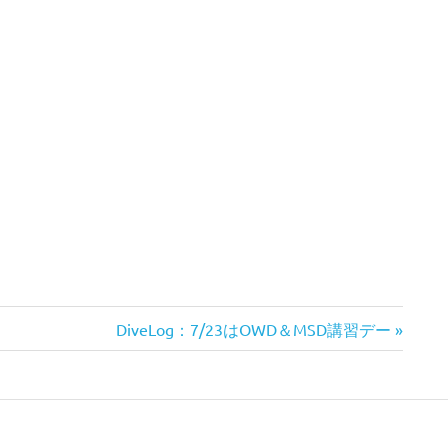
次
DiveLog：7/23はOWD＆MSD講習デー
の
記
事: