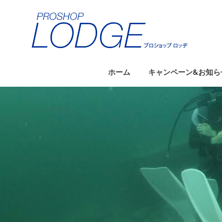
コ
ン
テ
ン
ツ
へ
ホーム
キャンペーン&お知ら
ス
キ
ッ
プ