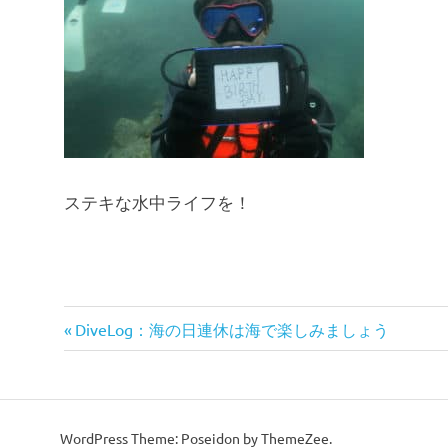
ステキな水中ライフを！
前
投
DiveLog：海の日連休は海で楽しみましょう
の
稿
記
事:
ナ
WordPress Theme: Poseidon by ThemeZee.