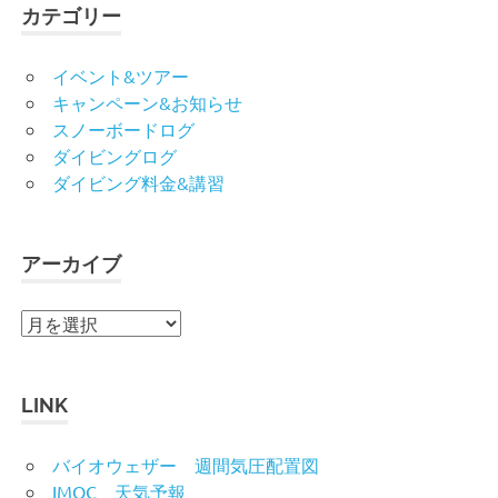
カテゴリー
イベント&ツアー
キャンペーン&お知らせ
スノーボードログ
ダイビングログ
ダイビング料金&講習
アーカイブ
ア
ー
カ
イ
LINK
ブ
バイオウェザー 週間気圧配置図
IMOC 天気予報