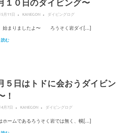
月１０日のダイビング〜
年5月11日
KANEGON
ダイビングログ
、始まりましたよ〜 ろうそく岩ダイ[…]
と読む
月５日はトドに会おうダイビン
〜！
年4月7日
KANEGON
ダイビングログ
はホームであるろうそく岩では無く、幌[…]