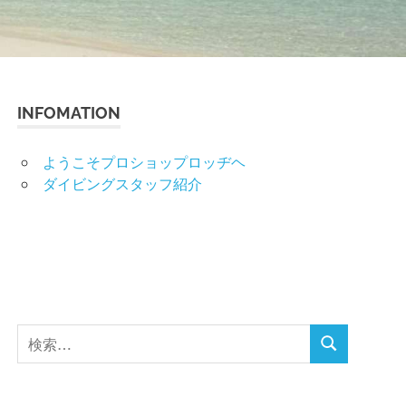
INFOMATION
ようこそプロショップロッヂヘ
ダイビングスタッフ紹介
検
検
索
索
対
象: