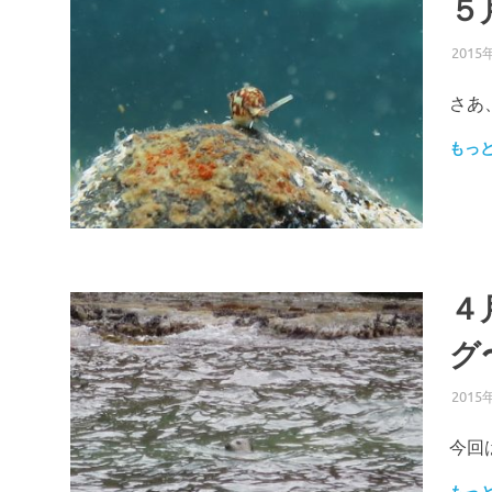
５
2015
さあ
もっ
４
グ
2015
今回