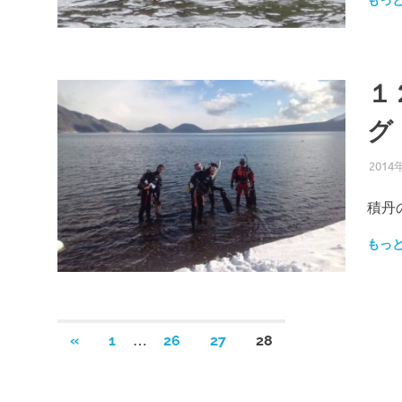
もっ
１
グ
2014
積丹
もっ
投
…
前
«
1
26
27
28
の
稿
記