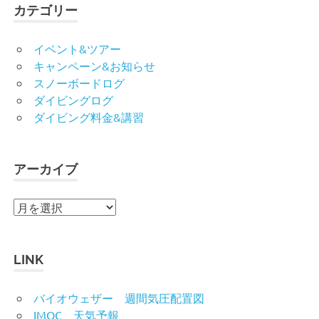
カテゴリー
イベント&ツアー
キャンペーン&お知らせ
スノーボードログ
ダイビングログ
ダイビング料金&講習
アーカイブ
ア
ー
カ
イ
LINK
ブ
バイオウェザー 週間気圧配置図
IMOC 天気予報