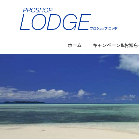
コ
ン
テ
ン
ツ
へ
ホーム
キャンペーン&お知ら
ス
キ
ッ
プ