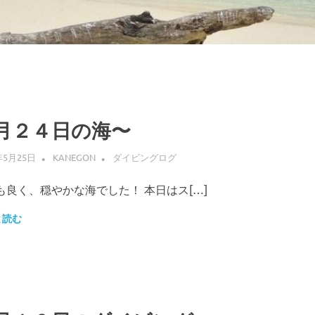
月２４日の海〜
年5月25日
KANEGON
ダイビングログ
も良く、穏やかな海でした！ 本日はス[…]
と読む