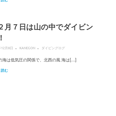
と読む
２月７日は山の中でダイビン
！
年12月8日
KANEGON
ダイビングログ
の海は低気圧の関係で、北西の風 海は[…]
と読む