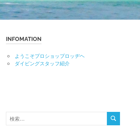
INFOMATION
ようこそプロショップロッヂヘ
ダイビングスタッフ紹介
検
検
索
索
対
象: