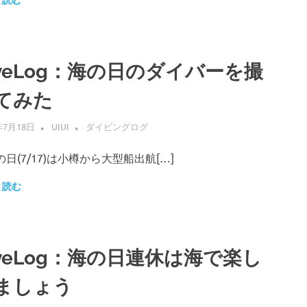
と読む
iveLog：海の日のダイバーを撮
てみた
年7月18日
UIUI
ダイビングログ
日(7/17)は小樽から大型船出航[…]
と読む
iveLog：海の日連休は海で楽し
ましょう