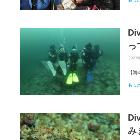
もっ
D
っ
2023
【海の
もっ
D
み