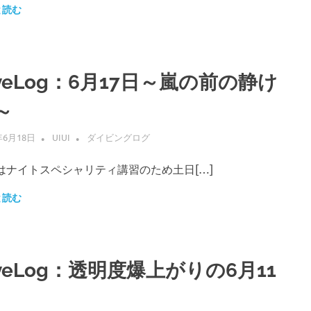
と読む
iveLog：6月17日～嵐の前の静け
～
年6月18日
UIUI
ダイビングログ
はナイトスペシャリティ講習のため土日[…]
と読む
iveLog：透明度爆上がりの6月11