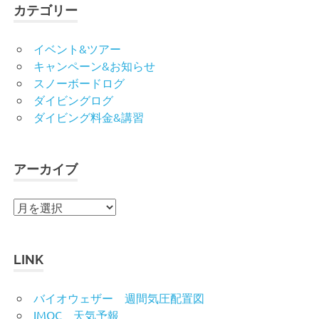
カテゴリー
イベント&ツアー
キャンペーン&お知らせ
スノーボードログ
ダイビングログ
ダイビング料金&講習
アーカイブ
ア
ー
カ
イ
LINK
ブ
バイオウェザー 週間気圧配置図
IMOC 天気予報