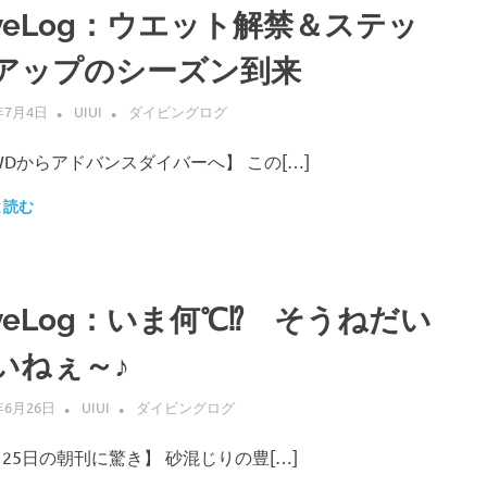
iveLog：ウエット解禁＆ステッ
アップのシーズン到来
年7月4日
UIUI
ダイビングログ
WDからアドバンスダイバーへ】 この[…]
と読む
iveLog：いま何℃⁉ そうねだい
いねぇ～♪
年6月26日
UIUI
ダイビングログ
月25日の朝刊に驚き】 砂混じりの豊[…]