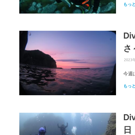
もっ
D
さ
2023
今週
もっ
D
日