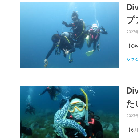
D
プ
2023
【O
もっ
D
た
2023
【6