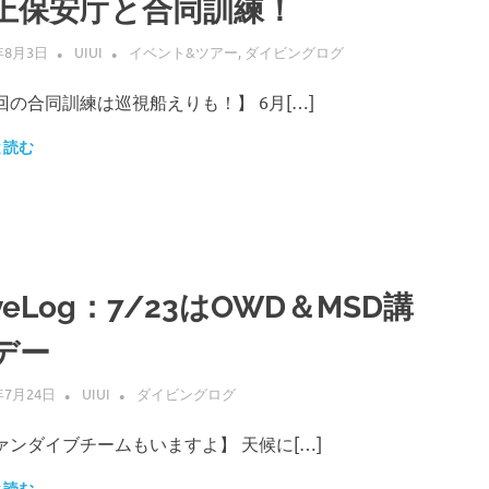
上保安庁と合同訓練！
年8月3日
UIUI
イベント&ツアー
,
ダイビングログ
回の合同訓練は巡視船えりも！】 6月[…]
と読む
iveLog：7/23はOWD＆MSD講
デー
年7月24日
UIUI
ダイビングログ
ァンダイブチームもいますよ】 天候に[…]