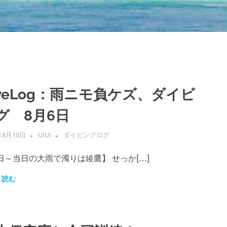
iveLog：雨ニモ負ケズ、ダイビ
グ 8月6日
年8月10日
UIUI
ダイビングログ
日～当日の大雨で濁りは綾鷹】 せっか[…]
と読む