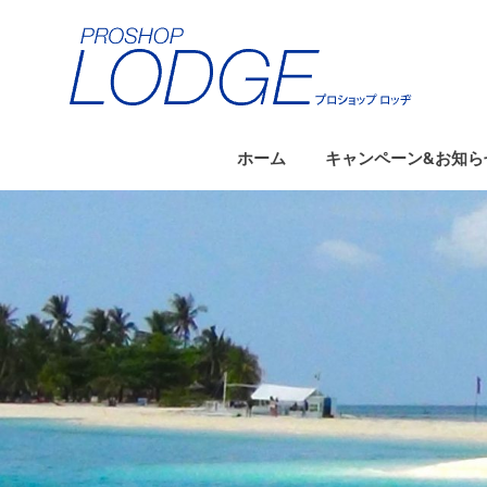
コ
ン
テ
ン
ツ
へ
ホーム
キャンペーン&お知ら
ス
キ
ッ
プ