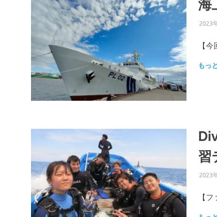
海
2023
【今
もっ
D
習
2023
【フ