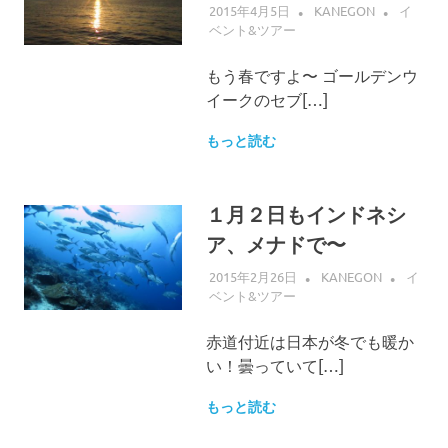
2015年4月5日
KANEGON
イ
ベント&ツアー
もう春ですよ〜 ゴールデンウ
イークのセブ[…]
もっと読む
１月２日もインドネシ
ア、メナドで〜
2015年2月26日
KANEGON
イ
ベント&ツアー
赤道付近は日本が冬でも暖か
い！曇っていて[…]
もっと読む