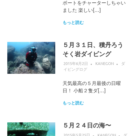
ボートをチャーターしちゃい
ました 楽しい[…]
もっと読む
５月３１日、積丹ろう
そく岩ダイビング
2015年6月2日
KANEGON
ダ
イビングログ
天気最高の５月最後の日曜
日！ 小船２隻ダ[…]
もっと読む
５月２４日の海〜
2015年5月25日
KANEGON
ダ