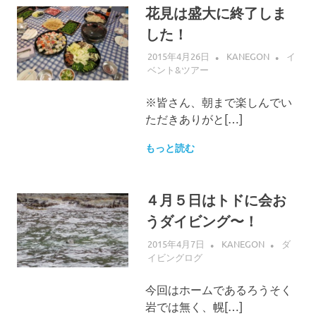
花見は盛大に終了しま
した！
2015年4月26日
KANEGON
イ
ベント&ツアー
※皆さん、朝まで楽しんでい
ただきありがと[…]
もっと読む
４月５日はトドに会お
うダイビング〜！
2015年4月7日
KANEGON
ダ
イビングログ
今回はホームであるろうそく
岩では無く、幌[…]