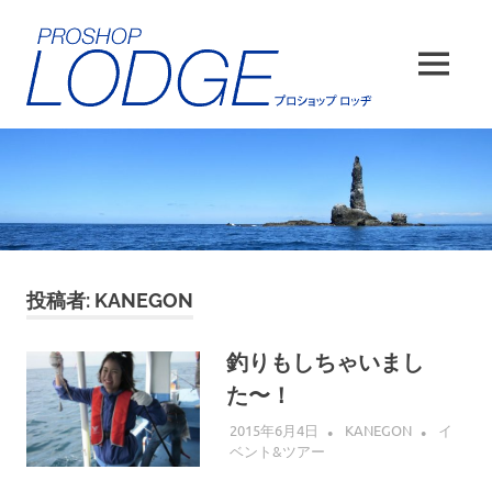
コ
ン
テ
MENU
ン
ツ
へ
ス
キ
ッ
プ
投稿者:
KANEGON
釣りもしちゃいまし
た〜！
2015年6月4日
KANEGON
イ
ベント&ツアー