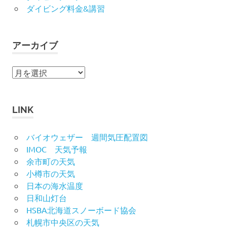
ダイビング料金&講習
アーカイブ
ア
ー
カ
イ
LINK
ブ
バイオウェザー 週間気圧配置図
IMOC 天気予報
余市町の天気
小樽市の天気
日本の海水温度
日和山灯台
HSBA北海道スノーボード協会
札幌市中央区の天気