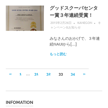
グッドスクーバセンタ
ー賞３年連続受賞！
2015年2月26日
KANEGON
キ
ャンペーン&お知らせ
みなさんのおかげで、３年連
続NAUIから[…]
もっと読む
投
…
前
次
«
1
31
32
33
34
»
の
の
稿
記
記
事
事
の
INFOMATION
ペ