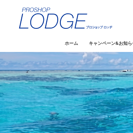
コ
ン
テ
ン
ツ
へ
ホーム
キャンペーン&お知ら
ス
キ
ッ
プ