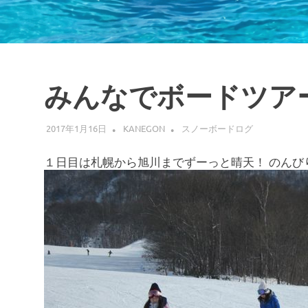
みんなでボードツアー
2017年1月16日
KANEGON
スノーボードログ
１日目は札幌から旭川までずーっと晴天！ のんび