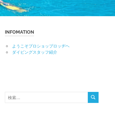
INFOMATION
ようこそプロショップロッヂヘ
ダイビングスタッフ紹介
検
検
索
索
対
象: