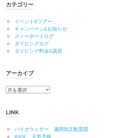
カテゴリー
イベント&ツアー
キャンペーン&お知らせ
スノーボードログ
ダイビングログ
ダイビング料金&講習
アーカイブ
ア
ー
カ
イ
LINK
ブ
バイオウェザー 週間気圧配置図
IMOC 天気予報