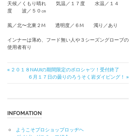
天候／くもり晴れ 気温／１７度 水温／１４
度 波／５０㎝
風／北〜北東２M 透明度／６M 濁り／あり
インナーは薄め、フード無い人や３シーズングローブの
使用者有り
前
投
２０１８NAUIの期間限定のポロシャツ！受付終了
の
次
６月１７日の曇りのろうそく岩ダイビング！
稿
記
の
事:
記
ナ
事:
ビ
INFOMATION
ゲ
ようこそプロショップロッヂヘ
ー