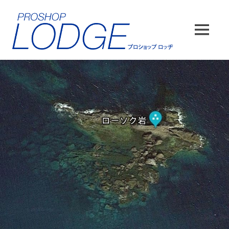
コ
ン
テ
MENU
ン
ツ
へ
ス
キ
ッ
プ