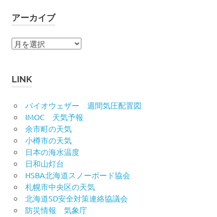
アーカイブ
ア
ー
カ
イ
LINK
ブ
バイオウェザー 週間気圧配置図
IMOC 天気予報
余市町の天気
小樽市の天気
日本の海水温度
日和山灯台
HSBA北海道スノーボード協会
札幌市中央区の天気
北海道SD安全対策連絡協議会
防災情報 気象庁