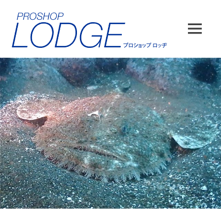
コ
ン
テ
MENU
ン
ツ
へ
ス
キ
ッ
プ