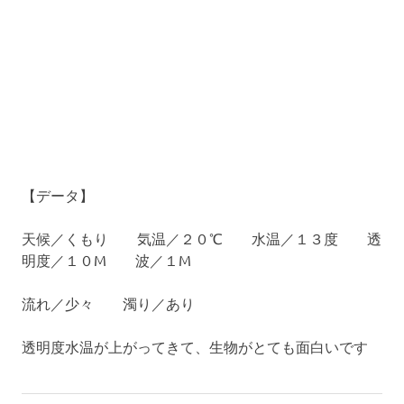
【データ】
天候／くもり 気温／２０℃ 水温／１３度 透
明度／１０M 波／１M
流れ／少々 濁り／あり
透明度水温が上がってきて、生物がとても面白いです