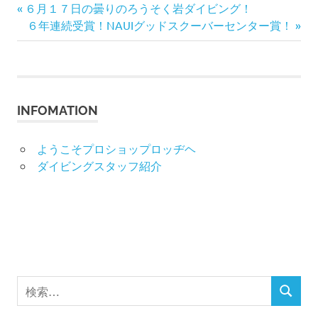
前
投
６月１７日の曇りのろうそく岩ダイビング！
の
次
６年連続受賞！NAUIグッドスクーバーセンター賞！
稿
記
の
事:
記
ナ
事:
ビ
INFOMATION
ゲ
ようこそプロショップロッヂヘ
ー
ダイビングスタッフ紹介
シ
ョ
ン
検
検
索
索
対