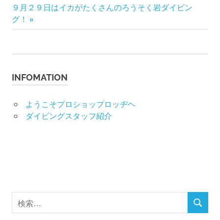
次
の
９月２９日はイカがたくさんのろうそく岩ダイビン
稿
の
記
グ！
記
事:
ナ
事:
ビ
INFOMATION
ゲ
ー
ようこそプロショップロッヂヘ
ダイビングスタッフ紹介
シ
ョ
ン
検
検
索
索