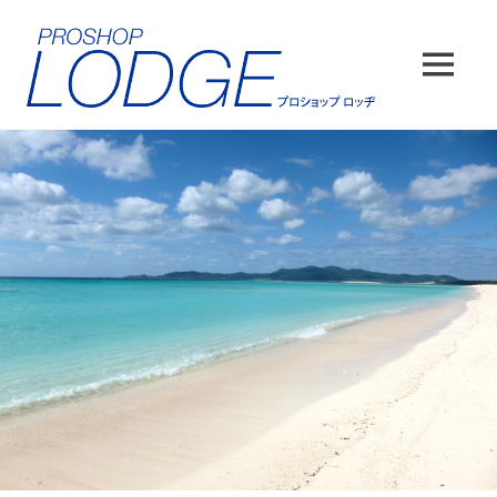
コ
ン
テ
MENU
ン
ツ
へ
ス
キ
ッ
プ