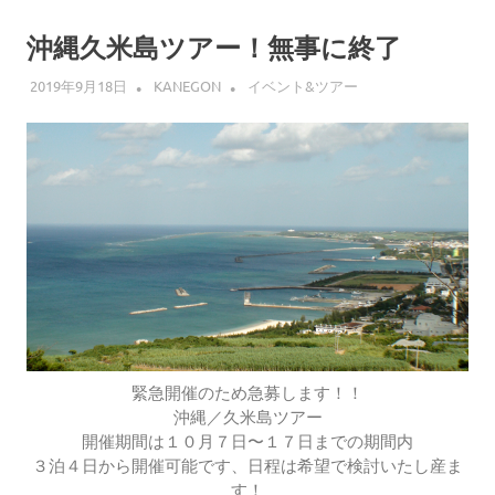
沖縄久米島ツアー！無事に終了
2019年9月18日
KANEGON
イベント&ツアー
緊急開催のため急募します！！
沖縄／久米島ツアー
開催期間は１０月７日〜１７日までの期間内
３泊４日から開催可能です、日程は希望で検討いたし産ま
す！