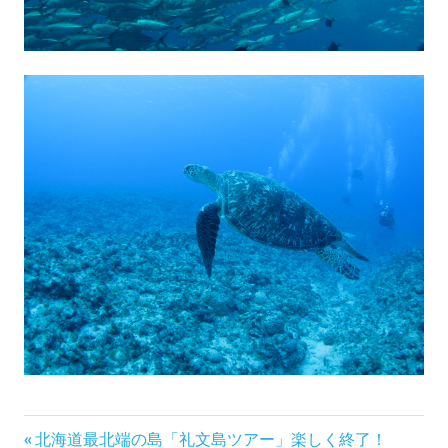
前
投
北海道最北端の島「礼文島ツアー」楽しく終了！