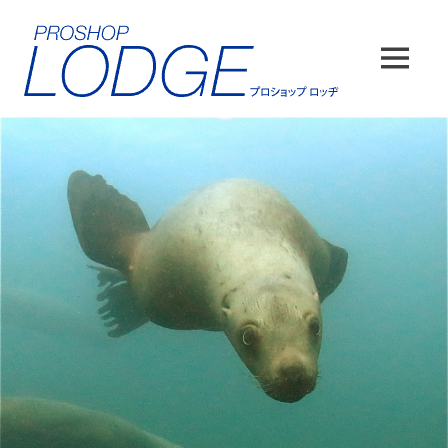
コ
ン
テ
MENU
ン
ツ
へ
ス
キ
ッ
プ