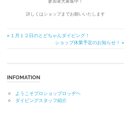
参加者大募集中！
詳しくはショップまでお願いいたします
前
投
１月１２日のとどちゃんダイビング！
の
次
ショップ休業予定のお知らせ！
稿
記
の
事:
記
ナ
事:
ビ
INFOMATION
ゲ
ようこそプロショップロッヂヘ
ー
ダイビングスタッフ紹介
シ
ョ