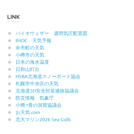
ー
カ
イ
LINK
ブ
バイオウェザー 週間気圧配置図
IMOC 天気予報
余市町の天気
小樽市の天気
日本の海水温度
日和山灯台
HSBA北海道スノーボード協会
札幌市中央区の天気
北海道SD安全対策連絡協議会
防災情報 気象庁
小樽 •青の洞窟協議会
お天気.com
北大マリン2026 Sea Gulls