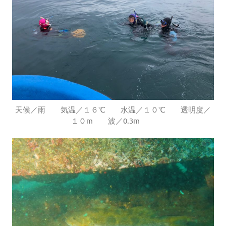
天候／雨 気温／１６℃ 水温／１０℃ 透明度／
１０m 波／0.3m