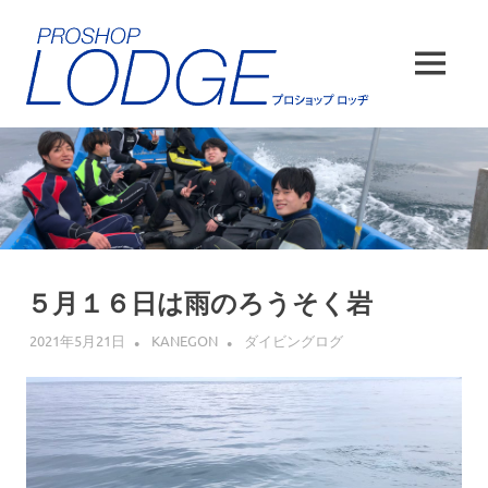
コ
ン
テ
MENU
ン
ツ
へ
ス
キ
ッ
プ
５月１６日は雨のろうそく岩
2021年5月21日
KANEGON
ダイビングログ