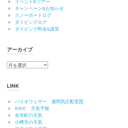
イベント&ツアー
キャンペーン&お知らせ
スノーボードログ
ダイビングログ
ダイビング料金&講習
アーカイブ
ア
ー
カ
イ
LINK
ブ
バイオウェザー 週間気圧配置図
IMOC 天気予報
余市町の天気
小樽市の天気