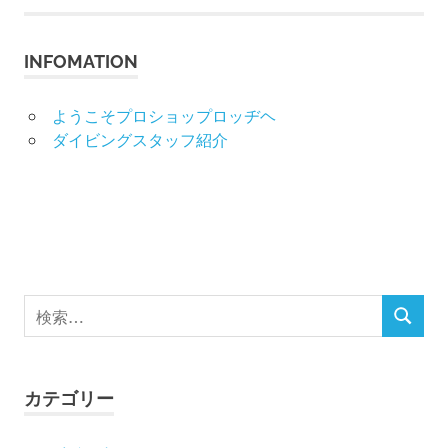
事:
事:
ナ
INFOMATION
ビ
ゲ
ようこそプロショップロッヂヘ
ダイビングスタッフ紹介
ー
シ
ョ
ン
検
検
索
索
対
象:
カテゴリー