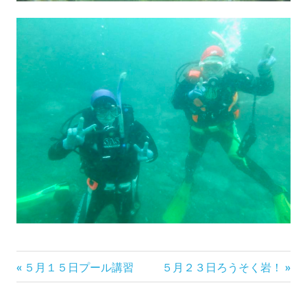
前
次
投
５月１５日プール講習
５月２３日ろうそく岩！
の
の
稿
記
記