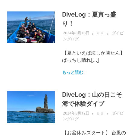
DiveLog：夏真っ盛
り！
2024年8月18日
UIUI
ダイビ
ングログ
【夏といえば海しか勝たん】
ばっちし晴れ[…]
もっと読む
DiveLog：山の日こそ
海で体験ダイブ
2024年8月12日
UIUI
ダイビ
ングログ
【お盆休みスタート】 台風の