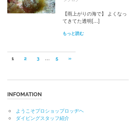
【雨上がりの海で】 よくなっ
てきてた透明[…]
もっと読む
投
…
次
1
2
3
5
»
の
稿
記
事
の
INFOMATION
ペ
ー
ようこそプロショップロッヂヘ
ダイビングスタッフ紹介
ジ
送