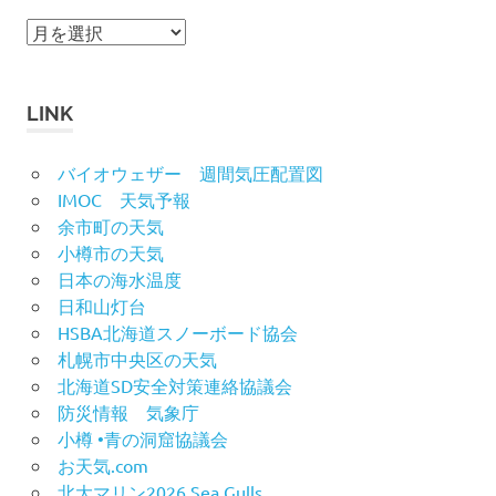
ア
ー
カ
イ
LINK
ブ
バイオウェザー 週間気圧配置図
IMOC 天気予報
余市町の天気
小樽市の天気
日本の海水温度
日和山灯台
HSBA北海道スノーボード協会
札幌市中央区の天気
北海道SD安全対策連絡協議会
防災情報 気象庁
小樽 •青の洞窟協議会
お天気.com
北大マリン2026 Sea Gulls