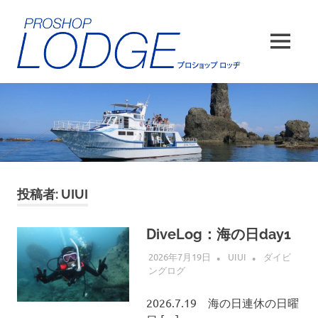
コ
ン
テ
MENU
ン
ツ
へ
ス
キ
ッ
プ
投稿者:
UIUI
DiveLog：海の日day1
2026年7月19日
UIUI
ダイビ
ングログ
2026.7.19 海の日連休の日曜