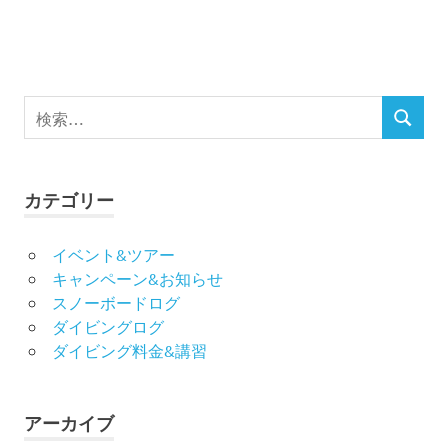
り
検
検
索
索
対
象:
カテゴリー
イベント&ツアー
キャンペーン&お知らせ
スノーボードログ
ダイビングログ
ダイビング料金&講習
アーカイブ