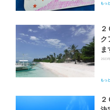
もっ
２
ク
ま
2023
もっ
２
決