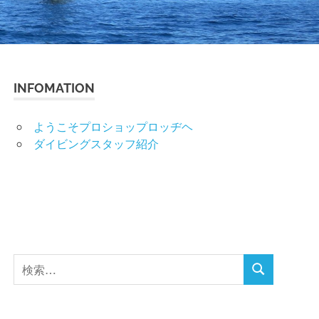
INFOMATION
ようこそプロショップロッヂヘ
ダイビングスタッフ紹介
検
検
索
索
対
象: