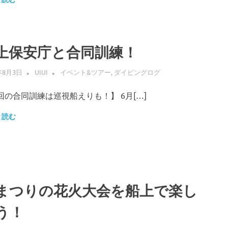
上保安庁と合同訓練！
年8月3日
UIUI
イベント&ツアー
,
ダイビングログ
回の合同訓練は巡視船えりも！】 6月[…]
と読む
まつりの花火大会を船上で楽し
う！