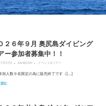
０２６年９月 奥尻島ダイビング
アー参加者募集中！！
年7月27日
KANEGON
イベント&ツアー
人数９名限定の為に販売終了です（[…]
と読む