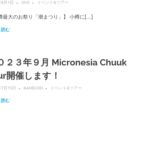
年8月1日
UIUI
イベント&ツアー
樽最大のお祭り「潮まつり」】 小樽に[…]
と読む
２３年９月 Micronesia Chuuk
our開催します！
年7月15日
KANEGON
イベント&ツアー
と読む