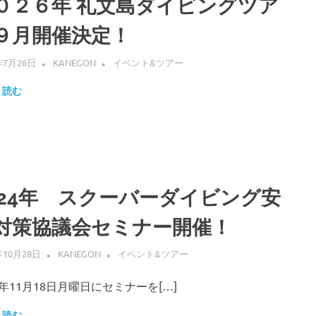
０２６年 礼文島ダイビングツア
９月開催決定！
年7月26日
KANEGON
イベント&ツアー
と読む
024年 スクーバーダイビング安
対策協議会セミナー開催！
年10月28日
KANEGON
イベント&ツアー
4年11月18日月曜日にセミナーを[…]
と読む