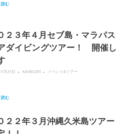
と読む
０２３年４月セブ島・マラパス
アダイビングツアー！ 開催し
す
年1月21日
KANEGON
イベント&ツアー
と読む
０２２年３月沖縄久米島ツアー
定！！