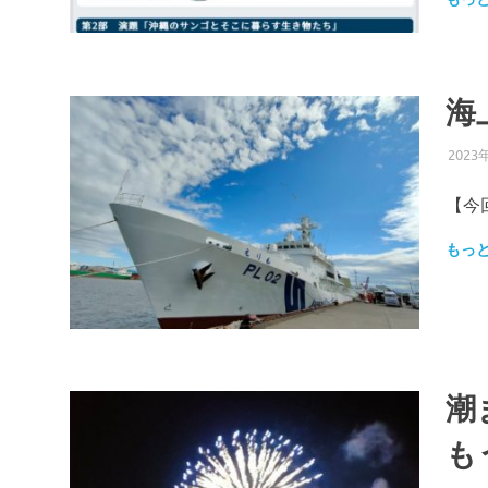
海
2023
【今
もっ
潮
も