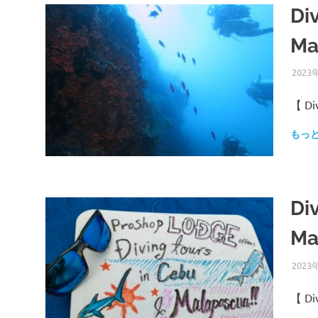
Di
Ma
2023
【 Div
もっ
Di
Ma
2023
【 Div