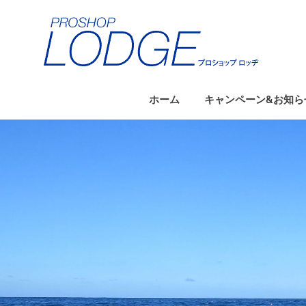
コ
ン
テ
ン
ツ
へ
ホーム
キャンペーン&お知ら
ス
キ
ッ
プ