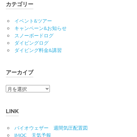
カテゴリー
イベント&ツアー
キャンペーン&お知らせ
スノーボードログ
ダイビングログ
ダイビング料金&講習
アーカイブ
ア
ー
カ
イ
LINK
ブ
バイオウェザー 週間気圧配置図
IMOC 天気予報