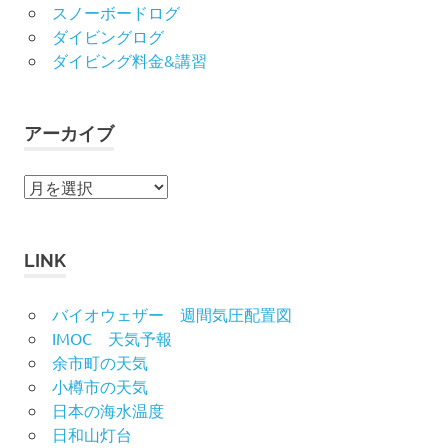
スノーボードログ
ダイビングログ
ダイビング料金&講習
アーカイブ
ア
ー
カ
イ
LINK
ブ
バイオウェザー 週間気圧配置図
IMOC 天気予報
余市町の天気
小樽市の天気
日本の海水温度
日和山灯台