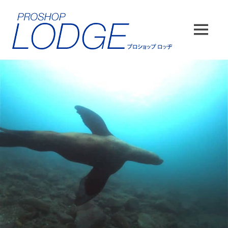
コ
ン
テ
MENU
ン
ツ
へ
ス
キ
ッ
プ