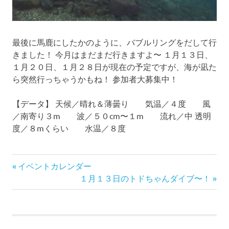
最後に馬鹿にしたかのように、バブルリングをだして行
きました！ 今月はまだまだ行きますよ〜 １月１３日、
１月２０日、１月２８日が現在の予定ですが、海が凪た
ら突然行っちゃうかもね！ 参加者大募集中！
【データ】 天候／晴れ＆薄曇り 気温／４度 風
／南寄り３m 波／５０cm〜１m 流れ／中 透明
度／８mくらい 水温／８度
前
投
イベントカレンダー
の
次
１月１３日のトドちゃんダイブ〜！
稿
記
の
事:
記
ナ
事: