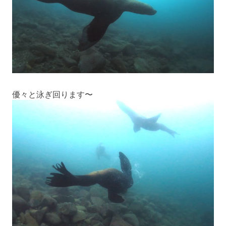
優々と泳ぎ回ります〜