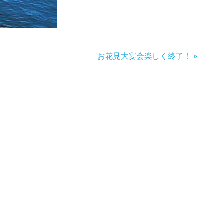
次
お花見大宴会楽しく終了！
の
記
事: