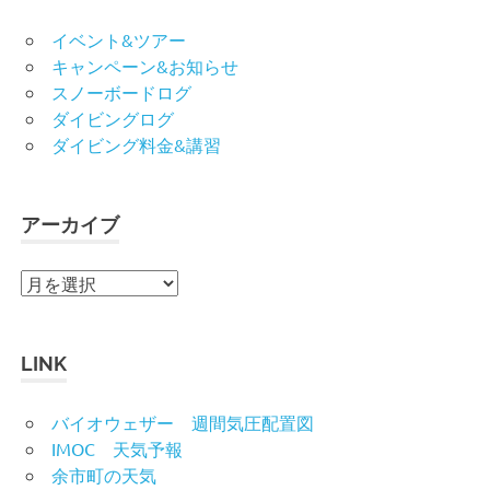
イベント&ツアー
キャンペーン&お知らせ
スノーボードログ
ダイビングログ
ダイビング料金&講習
アーカイブ
ア
ー
カ
イ
LINK
ブ
バイオウェザー 週間気圧配置図
IMOC 天気予報
余市町の天気