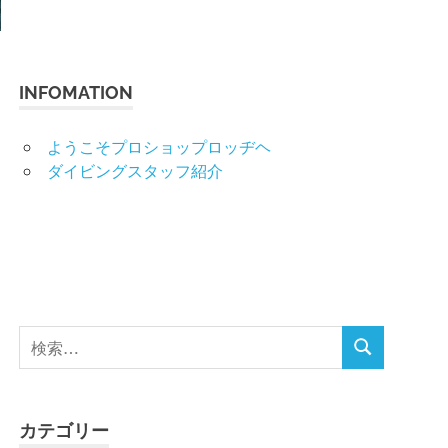
INFOMATION
ようこそプロショップロッヂヘ
ダイビングスタッフ紹介
検
検
索
索
対
象:
カテゴリー