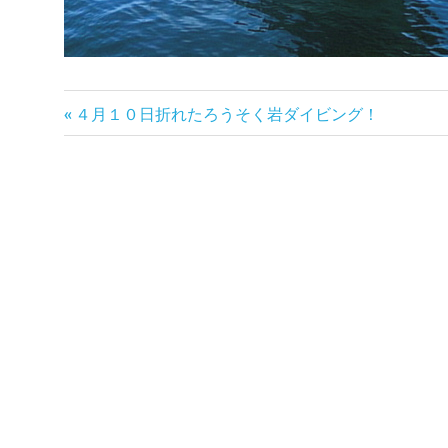
前
投
４月１０日折れたろうそく岩ダイビング！
の
稿
記
事:
ナ
ビ
ゲ
ー
シ
ョ