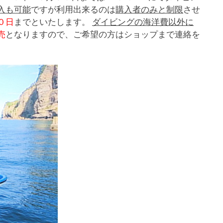
入も可能
ですが利用出来るのは
購入者のみと制限
させ
０日
までといたします。
ダイビングの海洋費以外に
売
となりますので、ご希望の方はショップまで連絡を