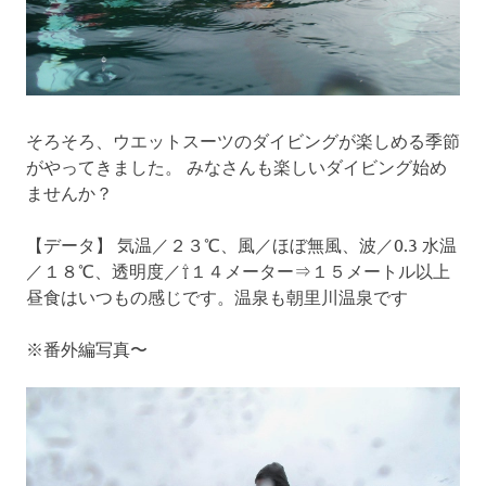
そろそろ、ウエットスーツのダイビングが楽しめる季節
がやってきました。 みなさんも楽しいダイビング始め
ませんか？
【データ】 気温／２３℃、風／ほぼ無風、波／0.3 水温
／１８℃、透明度／⇧１４メーター⇒１５メートル以上
昼食はいつもの感じです。温泉も朝里川温泉です
※番外編写真〜