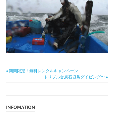
前
投
期間限定！無料レンタルキャンペーン
の
次
トリプル台風石垣島ダイビング〜
稿
記
の
事:
記
ナ
事:
ビ
INFOMATION