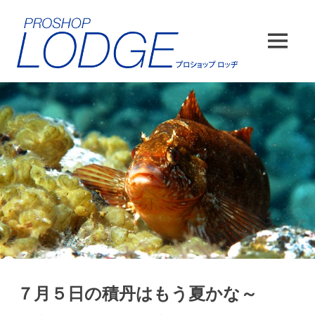
コ
ン
テ
MENU
ン
ツ
へ
ス
キ
ッ
プ
７月５日の積丹はもう夏かな～