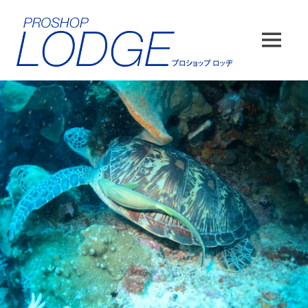
コ
ン
テ
MENU
ン
ツ
へ
ス
キ
ッ
プ