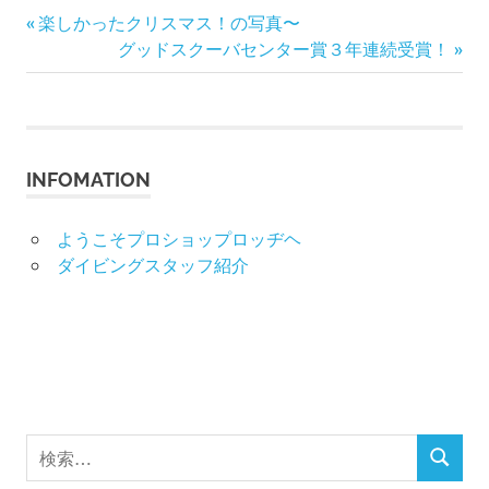
前
投
楽しかったクリスマス！の写真〜
の
次
グッドスクーバセンター賞３年連続受賞！
稿
記
の
事:
記
ナ
事:
ビ
INFOMATION
ゲ
ようこそプロショップロッヂヘ
ー
ダイビングスタッフ紹介
シ
ョ
ン
検
検
索
索