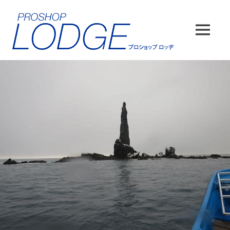
コ
ン
テ
MENU
ン
ツ
へ
ス
キ
ッ
プ