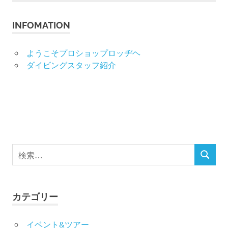
事:
ビ
INFOMATION
ゲ
ようこそプロショップロッヂヘ
ー
ダイビングスタッフ紹介
シ
ョ
ン
検
検
索
索
対
象:
カテゴリー
イベント&ツアー