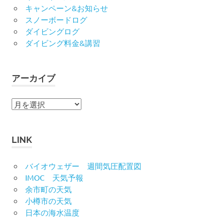
キャンペーン&お知らせ
スノーボードログ
ダイビングログ
ダイビング料金&講習
アーカイブ
ア
ー
カ
イ
LINK
ブ
バイオウェザー 週間気圧配置図
IMOC 天気予報
余市町の天気
小樽市の天気
日本の海水温度