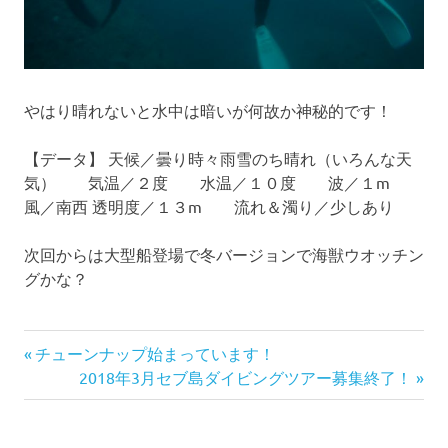
やはり晴れないと水中は暗いが何故か神秘的です！
【データ】 天候／曇り時々雨雪のち晴れ（いろんな天
気） 気温／２度 水温／１０度 波／１m
風／南西 透明度／１３m 流れ＆濁り／少しあり
次回からは大型船登場で冬バージョンで海獣ウオッチン
グかな？
前
投
チューンナップ始まっています！
の
次
2018年3月セブ島ダイビングツアー募集終了！
稿
記
の
事:
記
ナ