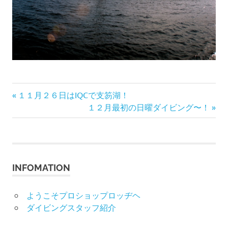
前
投
１１月２６日はIQCで支笏湖！
の
次
１２月最初の日曜ダイビング〜！
稿
記
の
事:
記
ナ
事:
ビ
INFOMATION
ゲ
ようこそプロショップロッヂヘ
ー
ダイビングスタッフ紹介
シ