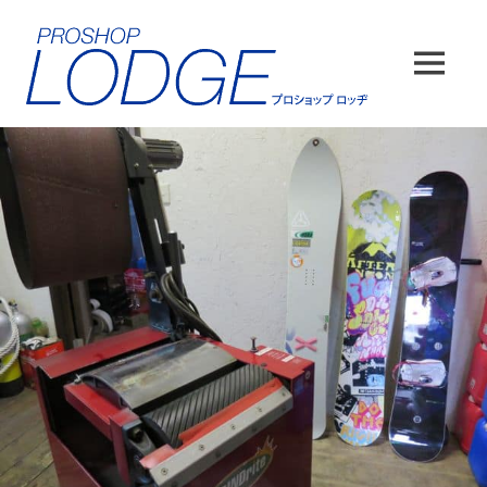
コ
ン
テ
MENU
ン
ツ
へ
ス
キ
ッ
プ