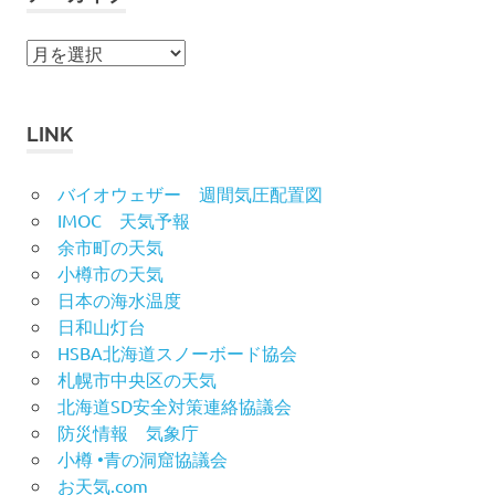
ア
ー
カ
イ
LINK
ブ
バイオウェザー 週間気圧配置図
IMOC 天気予報
余市町の天気
小樽市の天気
日本の海水温度
日和山灯台
HSBA北海道スノーボード協会
札幌市中央区の天気
北海道SD安全対策連絡協議会
防災情報 気象庁
小樽 •青の洞窟協議会
お天気.com